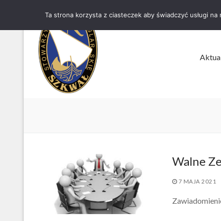
Przejdź
Ta strona korzysta z ciasteczek aby świadczyć usługi na
do
treści
Aktua
Walne Ze
7 MAJA 2021
Zawiadomienie