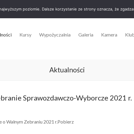
 najwyższym poziomie. Dalsze korzystanie ze strony oznacza, że zgadzas
lności
Kursy
Wypożyczalnia
Galeria
Kamera
Klu
Aktualności
branie Sprawozdawczo-Wyborcze 2021 r.
 o Walnym Zebraniu 2021 r.Pobierz